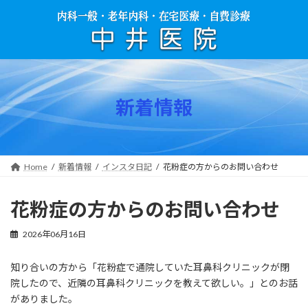
コ
ナ
ン
ビ
テ
ゲ
ン
ー
ツ
シ
へ
ョ
ス
ン
新着情報
キ
に
ッ
移
プ
動
Home
新着情報
インスタ日記
花粉症の方からのお問い合わせ
花粉症の方からのお問い合わせ
2026年06月16日
知り合いの方から「花粉症で通院していた耳鼻科クリニックが閉
院したので、近隣の耳鼻科クリニックを教えて欲しい。」とのお話
がありました。