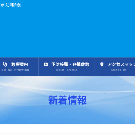
療(訪問診療)
診療案内
予防接種・各種健診
アクセスマッ
Medical Information
Medical Checkup
Access Map
新着情報