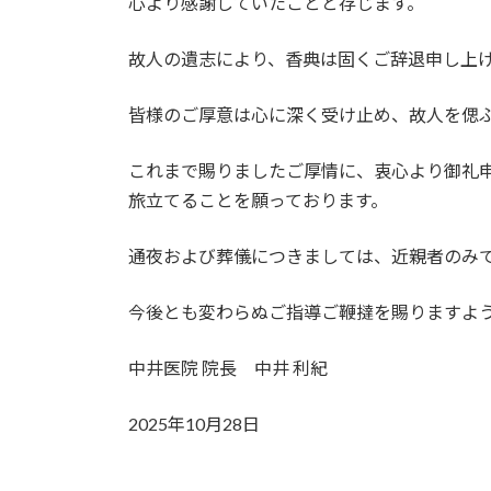
心より感謝していたことと存じます。
故人の遺志により、香典は固くご辞退申し上
皆様のご厚意は心に深く受け止め、故人を偲
これまで賜りましたご厚情に、衷心より御礼
旅立てることを願っております。
通夜および葬儀につきましては、近親者のみ
今後とも変わらぬご指導ご鞭撻を賜りますよ
中井医院 院長 中井 利紀
2025年10月28日