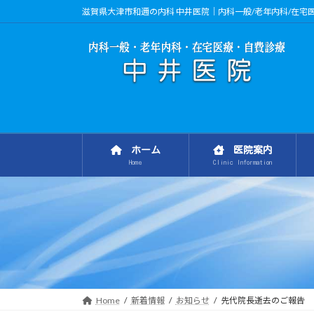
コ
ナ
滋賀県大津市和邇の内科 中井医院｜内科一般/老年内科/在宅医
ン
ビ
テ
ゲ
ン
ー
ツ
シ
へ
ョ
ス
ン
キ
に
ッ
移
ホーム
医院案内
プ
動
Home
Clinic Information
Home
新着情報
お知らせ
先代院長逝去のご報告