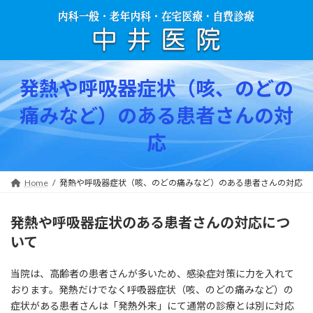
コ
ナ
ン
ビ
テ
ゲ
ン
ー
ツ
シ
へ
ョ
発熱や呼吸器症状（咳、のどの
ス
ン
キ
に
痛みなど）のある患者さんの対
ッ
移
プ
動
応
Home
発熱や呼吸器症状（咳、のどの痛みなど）のある患者さんの対応
発熱や呼吸器症状のある患者さんの対応につ
いて
当院は、高齢者の患者さんが多いため、感染症対策に力を入れて
おります。発熱だけでなく呼吸器症状（咳、のどの痛みなど）の
症状がある患者さんは「発熱外来」にて通常の診療とは別に対応